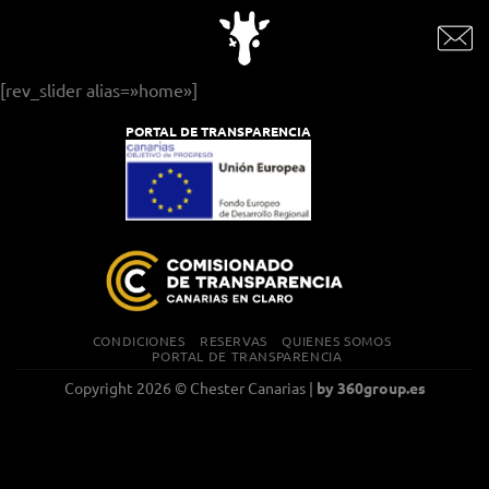
Saltar
al
contenido
[rev_slider alias=»home»]
PORTAL DE TRANSPARENCIA
CONDICIONES
RESERVAS
QUIENES SOMOS
PORTAL DE TRANSPARENCIA
Copyright 2026 © Chester Canarias |
by
360group.es